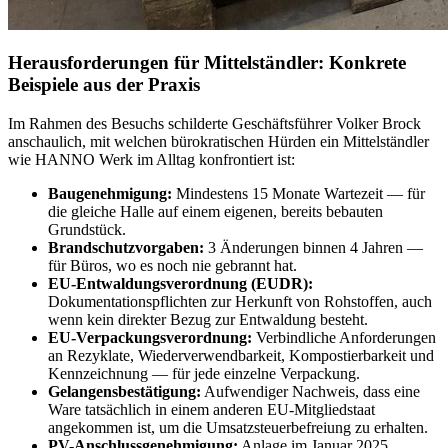
Herausforderungen für Mittelständler: Konkrete
Beispiele aus der Praxis
Im Rahmen des Besuchs schilderte Geschäftsführer Volker Brock
anschaulich, mit welchen bürokratischen Hürden ein Mittelständler
wie HANNO Werk im Alltag konfrontiert ist:
Baugenehmigung:
Mindestens 15 Monate Wartezeit — für
die gleiche Halle auf einem eigenen, bereits bebauten
Grundstück.
Brandschutzvorgaben:
3 Änderungen binnen 4 Jahren —
für Büros, wo es noch nie gebrannt hat.
EU-Entwaldungsverordnung (EUDR):
Dokumentationspflichten zur Herkunft von Rohstoffen, auch
wenn kein direkter Bezug zur Entwaldung besteht.
EU-Verpackungsverordnung:
Verbindliche Anforderungen
an Rezyklate, Wiederverwendbarkeit, Kompostierbarkeit und
Kennzeichnung — für jede einzelne Verpackung.
Gelangensbestätigung:
Aufwendiger Nachweis, dass eine
Ware tatsächlich in einem anderen EU-Mitgliedstaat
angekommen ist, um die Umsatzsteuerbefreiung zu erhalten.
PV-Anschlussgenehmigung:
Anlage im Januar 2025